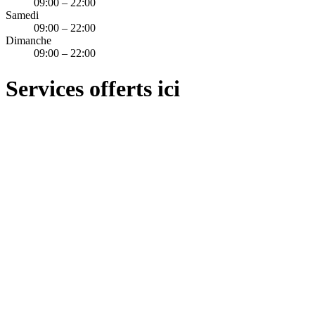
09:00 – 22:00
Samedi
09:00 – 22:00
Dimanche
09:00 – 22:00
Services offerts ici
laser
Consultation Laser en Ligne
Consultation laser gratuite, depuis chez vous.
Gratuit!
Réserver →
Voir détails