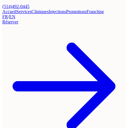
(514)492-0445
Accueil
Services
Cliniques
Injections
Promotions
Franchise
FR
/
EN
Réserver