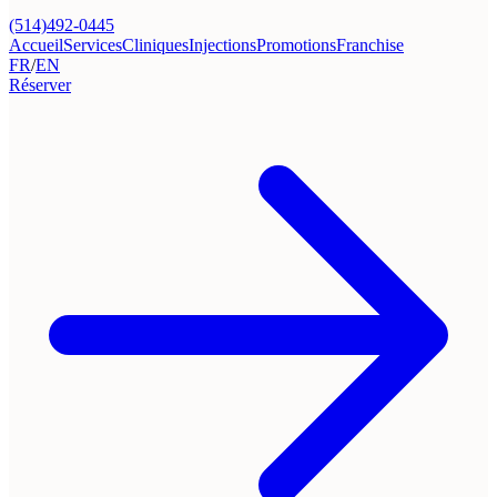
(514)492-0445
Accueil
Services
Cliniques
Injections
Promotions
Franchise
FR
/
EN
Réserver