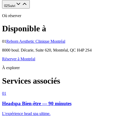
02
Suivi
Où réserver
Disponible à
01
Reborn Aesthetic Clinique Montréal
8000 boul. Décarie, Suite 620, Montréal, QC H4P 2S4
Réserver à Montréal
À explorer
Services associés
01
Headspa Bien-être — 90 minutes
L'expérience head spa ultime.