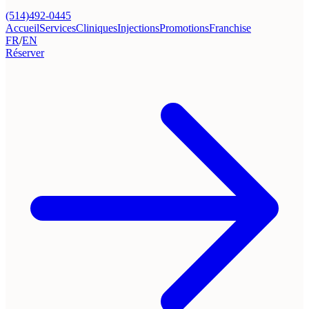
(514)492-0445
Accueil
Services
Cliniques
Injections
Promotions
Franchise
FR
/
EN
Réserver