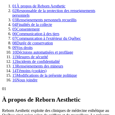
01
À propos de Reborn Aesthetic
02
Responsable de la protection des renseignements
personnels
03
Renseignements personnels recueillis
04
Finalités de la collecte
05
Consentement
06
Communication à des tiers
07
Communication à l'extérieur du Québec
08
Durée de conservation
09
Vos droits
10
Décisions automatisées et profilage
11
Mesures de sécurité
12
Incidents de confidentialité
13
Renseignements des mineurs
14
Témoins (cookies)
15
Modifications de la présente politique
16
Nous joindre
01
À propos de Reborn Aesthetic
Reborn Aesthetic exploite des cliniques de médecine esthétique au