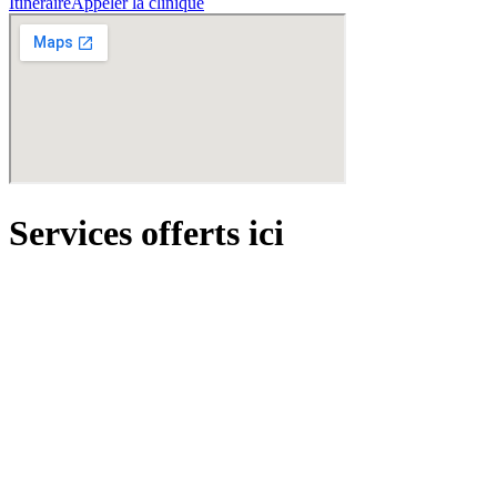
Itinéraire
Appeler la clinique
Services offerts ici
hair
Consultation capillaire
Analyse personnalisée du cuir chevelu et des cheveux.
Gratuit!
Réserver →
Voir détails