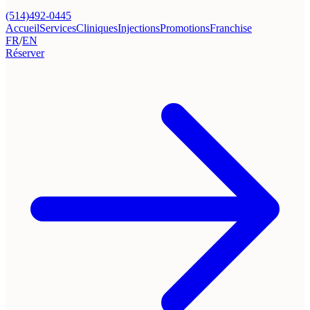
(514)492-0445
Accueil
Services
Cliniques
Injections
Promotions
Franchise
FR
/
EN
Réserver