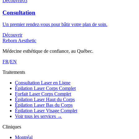
Découvrir
03
Consultation
Un premier rendez-vous pour bâtir votre plan de soin.
Découvrir
Reborn Aesthetic
Médecine esthétique de confiance, au Québec.
FR
/
EN
Traitements
Consultation Laser en Ligne
Épilation Laser Corps Complet
Forfait Laser Corps Complet
Épilation Laser Haut du Corps
Épilation Laser Bas du Corps
Épilation Laser Visage Complet
Voir tous les services
→
Cliniques
Montréal