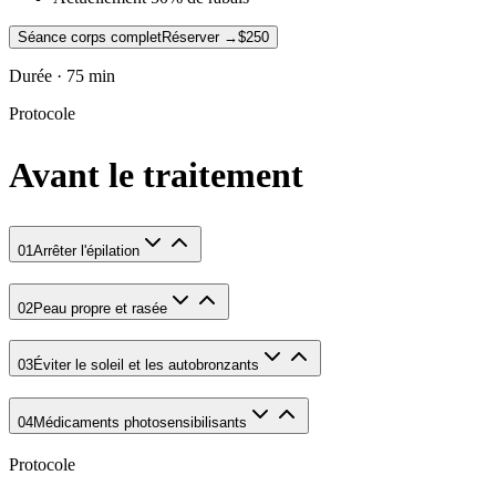
Séance corps complet
Réserver →
$250
Durée · 75 min
Protocole
Avant le traitement
01
Arrêter l'épilation
02
Peau propre et rasée
03
Éviter le soleil et les autobronzants
04
Médicaments photosensibilisants
Protocole