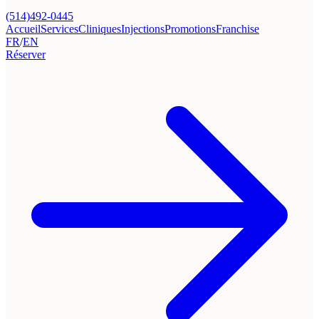
(514)492-0445
Accueil
Services
Cliniques
Injections
Promotions
Franchise
FR
/
EN
Réserver