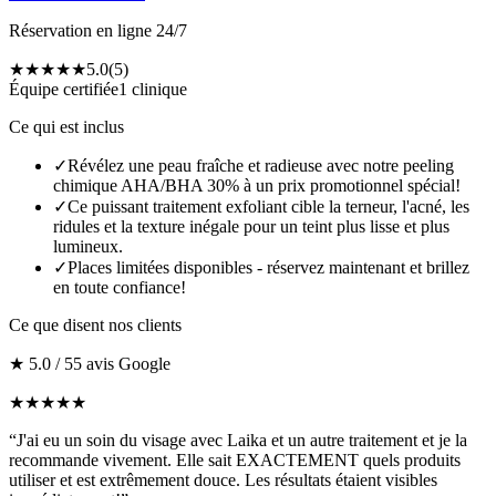
Réservation en ligne 24/7
★★★★★
5.0
(
5
)
Équipe certifiée
1 clinique
Ce qui est inclus
✓
Révélez une peau fraîche et radieuse avec notre peeling
chimique AHA/BHA 30% à un prix promotionnel spécial!
✓
Ce puissant traitement exfoliant cible la terneur, l'acné, les
ridules et la texture inégale pour un teint plus lisse et plus
lumineux.
✓
Places limitées disponibles - réservez maintenant et brillez
en toute confiance!
Ce que disent nos clients
★
5.0
/ 5
5
avis Google
★
★
★
★
★
“
J'ai eu un soin du visage avec Laika et un autre traitement et je la
recommande vivement. Elle sait EXACTEMENT quels produits
utiliser et est extrêmement douce. Les résultats étaient visibles