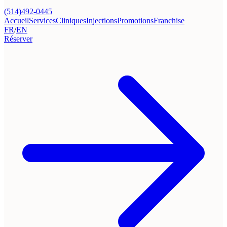
(514)492-0445
Accueil
Services
Cliniques
Injections
Promotions
Franchise
FR
/
EN
Réserver