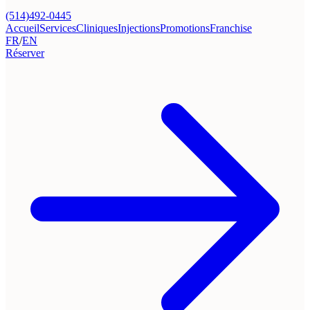
(514)492-0445
Accueil
Services
Cliniques
Injections
Promotions
Franchise
FR
/
EN
Réserver