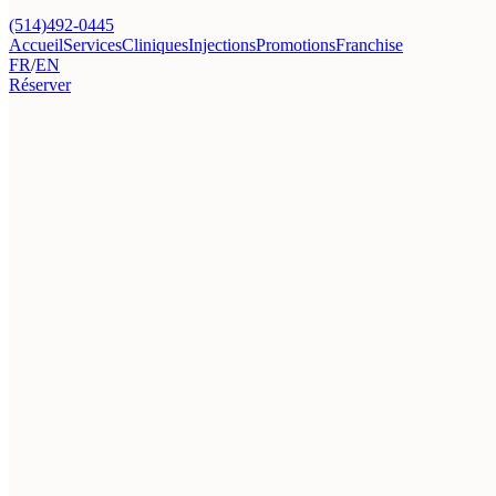
(514)492-0445
Accueil
Services
Cliniques
Injections
Promotions
Franchise
FR
/
EN
Réserver