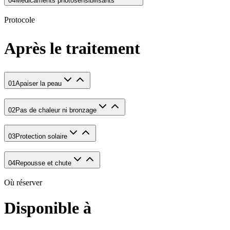
04
Médicaments photosensibilisants
Protocole
Après le traitement
01
Apaiser la peau
02
Pas de chaleur ni bronzage
03
Protection solaire
04
Repousse et chute
Où réserver
Disponible à