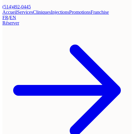
(514)492-0445
Accueil
Services
Cliniques
Injections
Promotions
Franchise
FR
/
EN
Réserver