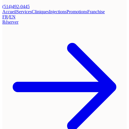
(514)492-0445
Accueil
Services
Cliniques
Injections
Promotions
Franchise
FR
/
EN
Réserver